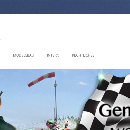
.
N
MODELLBAU
INTERN
RECHTLICHES
S
IMPRESSUM
S
DATENSCHUTZERKLÄRUNG
BEITRÄGE
RKRAM