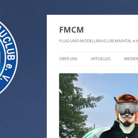
FMCM
FLUG-UND-MODELLBAUCLUB MAINTAL e.V
ÜBER UNS
AKTUELLES
MEDIE
VEREIN
TERMIN TICKER
FOTO
FLUGPLATZ
KALENDER
VIDEO
GASTFLIEGEN
ARBEITSEINSÄTZE
ALLE 
HALLENFLIEGEN
PAPIE
LEHRER-SCHÜLER FLIEGEN
AUSHANG