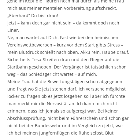
gehe im Kopf die Figuren noch mal durch als meine Frau
mich aus meiner mentalen Vorbereitung aufschreckt.
„Eberhard“ Du bist dran!
Jetzt – kann doch gar nicht sein – da kommt doch noch
Einer.
Ne, man wartet auf Dich. Fast wie bei den heimischen
Vereinswettbewerben – kurz vor dem Start gibts Stress –
mein Blutdruck schießt nach oben. Akku rein, Haube drauf,
Sicherheits-Tesa-Streifen dran und den Flieger auf die
Startbahn geschoben. Der Vorgänger ist tatsächlich schon
weg – das Schiedsgericht wartet – auf mich.
Meine Frau hat die Bewertungsbögen schon abgegeben
und fragt wo Sie jetzt stehen darf. Ich versuche möglichst
locker zu fragen ob es jetzt losgehen soll aber ich fürchte
man merkt mir die Nervosität an. Ich kann mich nicht
erinnern, dass ich jemals so aufgeregt war. Bei keiner
Abschlussprüfung, nicht beim Führerschein und schon gar
nicht bei der Bundeswehr und im Vergleich zu jetzt, war
ich bei meinen Jungfernflügen die Ruhe selbst. Blut