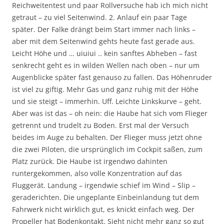
Reichweitentest und paar Rollversuche hab ich mich nicht
getraut – zu viel Seitenwind. 2. Anlauf ein paar Tage
später. Der Falke drängt beim Start immer nach links –
aber mit dem Seitenwind gehts heute fast gerade aus.
Leicht Höhe und … uiuiui .. kein sanftes Abheben – fast
senkrecht geht es in wilden Wellen nach oben – nur um
Augenblicke später fast genauso zu fallen. Das Höhenruder
ist viel zu giftig. Mehr Gas und ganz ruhig mit der Höhe
und sie steigt – immerhin. Uff. Leichte Linkskurve – geht.
Aber was ist das – oh nein: die Haube hat sich vom Flieger
getrennt und trudelt zu Boden. Erst mal der Versuch
beides im Auge zu behalten. Der Flieger muss jetzt ohne
die zwei Piloten, die ursprünglich im Cockpit saßen, zum
Platz zurück. Die Haube ist irgendwo dahinten
runtergekommen, also volle Konzentration auf das
Fluggerät. Landung – irgendwie schief im Wind – Slip –
geraderichten. Die ungeplante Einbeinlandung tut dem
Fahrwerk nicht wirklich gut, es knickt einfach weg. Der
Propeller hat Bodenkontakt. Sieht nicht mehr ganz so gut