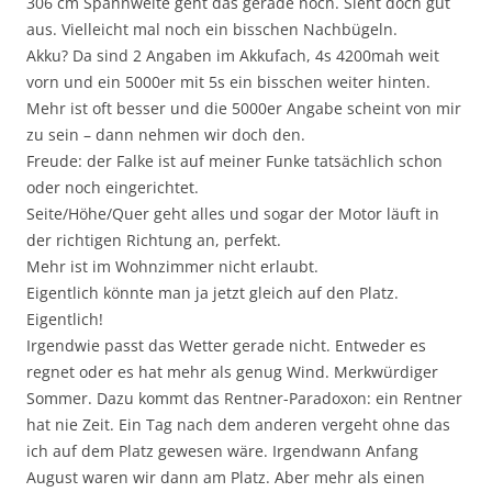
306 cm Spannweite geht das gerade noch. Sieht doch gut
aus. Vielleicht mal noch ein bisschen Nachbügeln.
Akku? Da sind 2 Angaben im Akkufach, 4s 4200mah weit
vorn und ein 5000er mit 5s ein bisschen weiter hinten.
Mehr ist oft besser und die 5000er Angabe scheint von mir
zu sein – dann nehmen wir doch den.
Freude: der Falke ist auf meiner Funke tatsächlich schon
oder noch eingerichtet.
Seite/Höhe/Quer geht alles und sogar der Motor läuft in
der richtigen Richtung an, perfekt.
Mehr ist im Wohnzimmer nicht erlaubt.
Eigentlich könnte man ja jetzt gleich auf den Platz.
Eigentlich!
Irgendwie passt das Wetter gerade nicht. Entweder es
regnet oder es hat mehr als genug Wind. Merkwürdiger
Sommer. Dazu kommt das Rentner-Paradoxon: ein Rentner
hat nie Zeit. Ein Tag nach dem anderen vergeht ohne das
ich auf dem Platz gewesen wäre. Irgendwann Anfang
August waren wir dann am Platz. Aber mehr als einen