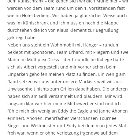
dem Kühlschrank – die geben sich wirklich Mühe hier – wir
werden von dem Team rund um den 1. Vorsitzenden fast
wie im Hotel bedient. Wir haben ja glücklicher Weise auch
was im Kühlschrank und ich muss eh noch die Mappe
durchsehen die ich von Klaus Klement zur Begrüßung
gekriegt habe.
Neben uns steht ein Wohnmobil mit Hänger – rundum
beklebt mit Sponsoren, Team Erhard, mit Fliegern und zwei
Mann im Multiplex Dress – der freundliche Kollege hatte
sich als Albert vorgestellt und mir vorher schon beim
Einparken geholfen meinen Platz zu finden. Ein wenig am
Rand setzen wir uns unter unsere Markise, weil wir aus
Unwissenheit nichts zum Grillen dabeihaben. Die anderen
haben sich am Grill versammelt und plaudern. Mir wird
langsam klar wer hier meine Mitbewerber sind und ich
fühle mich ein wenig an Eddy the Eagle und Janne Ahonen
erinnert. Ahonen, mehrfacher Vierschanzen-Tournee-
Sieger und Weltmeister und Eddy bei dem man jedes Mal
froh war, wenn er ohne Verletzung irgendwo auf dem