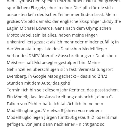
den Olympischen Spielen teilzunehmen. Nicht mit großem
sportlichem Ehrgeiz, eher in einer Disziplin für die sich
ansonsten kein deutscher Teilnehmer finden lässt. Mein
großes Vorbild damals: der englische Skispringer „Eddy the
Eagle“ Michael Edwards. Ganz nach dem Olympischen
Motto: Dabei sein ist alles, haben meine Finger
unkontrolliert gezuckt als ich mehr oder minder zufällig in
der Veranstaltungsliste des Deutschen Modellflieger
Verbandes DMFV über die Ausschreibung zur Deutschen
Meisterschaft Motorsegler gestolpert bin. Meine
Gehirnzellen überschlugen sich fast: Veranstaltungsort
Eversberg, in Google Maps gecheckt – das sind 2 1/2
Stunden mit dem Auto, das geht!
Termin: Ich bin seit diesem Jahr Rentner, das passt schon.
Ein Modell, das der Ausschreibung entspricht, einen C-
Falken von Pichler hatte ich tatsächlich in meinem
Modellflughangar. Vor etwa 8 Jahren von meinem
Modellflugkollegen Jürgen für 330€ gekauft. 2- oder 3-mal
geflogen. Von Jens dann nach einer – nicht ganz so