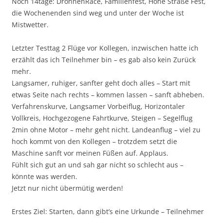
Noch 14tage: DrohnenRace, Familienfest, Hohe Straße Fest,
die Wochenenden sind weg und unter der Woche ist
Mistwetter.
Letzter Testtag 2 Flüge vor Kollegen, inzwischen hatte ich
erzählt das ich Teilnehmer bin – es gab also kein Zurück
mehr.
Langsamer, ruhiger, sanfter geht doch alles – Start mit
etwas Seite nach rechts – kommen lassen – sanft abheben.
Verfahrenskurve, Langsamer Vorbeiflug, Horizontaler
Vollkreis, Hochgezogene Fahrtkurve, Steigen – Segelflug
2min ohne Motor – mehr geht nicht. Landeanflug – viel zu
hoch kommt von den Kollegen – trotzdem setzt die
Maschine sanft vor meinen Füßen auf. Applaus.
Fühlt sich gut an und sah gar nicht so schlecht aus –
könnte was werden.
Jetzt nur nicht übermütig werden!
Erstes Ziel: Starten, dann gibt’s eine Urkunde – Teilnehmer