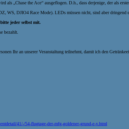
wird als „Chase the Ace“ ausgeflogen. D.h., dass derjenige, der als erster
 HDZ, WS, DJIO4 Race Mode). LEDs müssen nicht, sind aber dringend 
bitte jeder selbst mit.
e bezahlt.
rsonen Ihr an unserer Veranstaltung teilnehmt, damit ich den Getränkee
entdetail/41/-/54-flugtage-der-mfg-goldener-grund-e-v.html