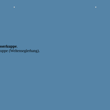
sserkuppe
.
kuppe (Weltenseglerhang).