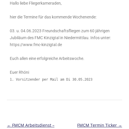
Hallo liebe Fliegerkameraden,
hier die Termine für das kommende Wochenende:
03. u. 04.06.2023 Freundschaftsfliegen zum 60 jährigen
Jubiläum des FMC Kinzigtal in Niedermittlau. Infos unter:
https://www.fmc-kinzigtal.de
Euch allen eine erfolgreiche Arbeitswoche.
Euer Rhöni
1. Vorsitzender per Mail am Di 30.05.2023
Beitragsnavigation
←
FMCM Arbeitsdienst –
FMCM Termin Ticker
→