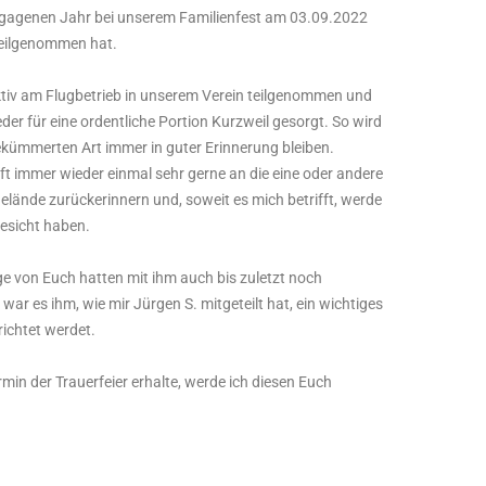
vergagenen Jahr bei unserem Familienfest am 03.09.2022
 teilgenommen hat.
aktiv am Flugbetrieb in unserem Verein teilgenommen und
der für eine ordentliche Portion Kurzweil gesorgt. So wird
bekümmerten Art immer in guter Erinnerung bleiben.
ft immer wieder einmal sehr gerne an die eine oder andere
lände zurückerinnern und, soweit es mich betrifft, werde
Gesicht haben.
ge von Euch hatten mit ihm auch bis zuletzt noch
ar es ihm, wie mir Jürgen S. mitgeteilt hat, ein wichtiges
richtet werdet.
min der Trauerfeier erhalte, werde ich diesen Euch