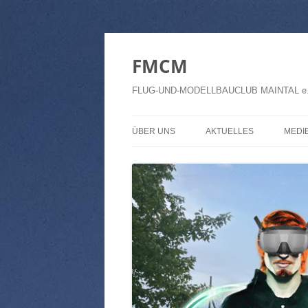
FMCM
FLUG-UND-MODELLBAUCLUB MAINTAL e.
ÜBER UNS
AKTUELLES
MEDI
VEREIN
TERMIN TICKER
FOT
FLUGPLATZ
KALENDER
VID
GASTFLIEGEN
ARBEITSEINSÄTZE
ALL
HALLENFLIEGEN
PAP
LEHRER-SCHÜLER FLIEGEN
AUSHANG