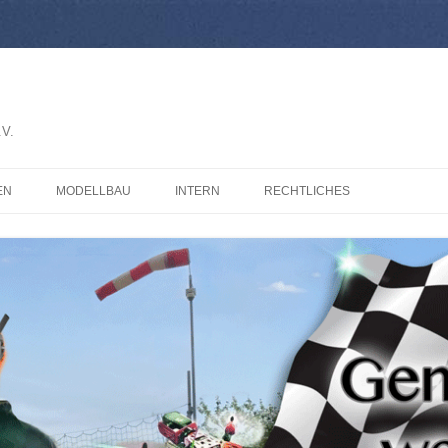
V.
EN
MODELLBAU
INTERN
RECHTLICHES
OS
IMPRESSUM
EOS
DATENSCHUTZERKLÄRUNG
E BEITRÄGE
IERKRAM