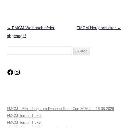
Beitragsnavigation
←
FMCM Weihnachtsfeier
FMCM Neujahrsticker
→
abgesagt !
FMCM – Einladung zum Drohnen Race Cup 2026 am 16.08.2026
FMCM Termin Ticker
FMCM Termin Ticker