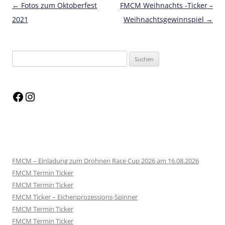
Beitragsnavigation
←
Fotos zum Oktoberfest
FMCM Weihnachts -Ticker –
2021
Weihnachtsgewinnspiel
→
FMCM – Einladung zum Drohnen Race Cup 2026 am 16.08.2026
FMCM Termin Ticker
FMCM Termin Ticker
FMCM Ticker – Eichenprozessions-Spinner
FMCM Termin Ticker
FMCM Termin Ticker